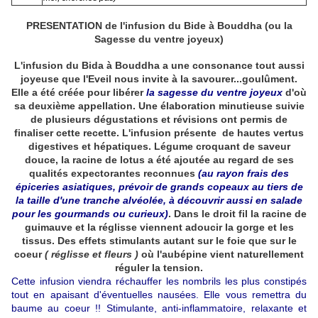
PRESENTATION de l'infusion du Bide à Bouddha (ou la
Sagesse du ventre joyeux)
L'infusion du Bida à Bouddha a une consonance tout aussi
joyeuse que l'Eveil nous invite à la savourer...goulûment.
Elle a été créée pour libérer
la sagesse du ventre joyeux
d'où
sa deuxième appellation. Une élaboration minutieuse suivie
de plusieurs dégustations et révisions ont permis de
finaliser cette recette. L'infusion présente de hautes vertus
digestives et hépatiques. Légume croquant de saveur
douce, la racine de lotus a été ajoutée au regard de ses
qualités expectorantes reconnues
(au rayon frais des
épiceries asiatiques, prévoir de grands copeaux au tiers de
la taille d'une tranche alvéolée, à découvrir aussi en salade
pour les gourmands ou curieux)
. Dans le droit fil la racine de
guimauve et la réglisse viennent adoucir la gorge et les
tissus. Des effets stimulants autant sur le foie que sur le
coeur
( réglisse et fleurs )
où l'aubépine vient naturellement
réguler la tension.
Cette infusion viendra réchauffer les nombrils les plus constipés
tout en apaisant d'éventuelles nausées. Elle vous remettra du
baume au coeur !! Stimulante, anti-inflammatoire, relaxante et