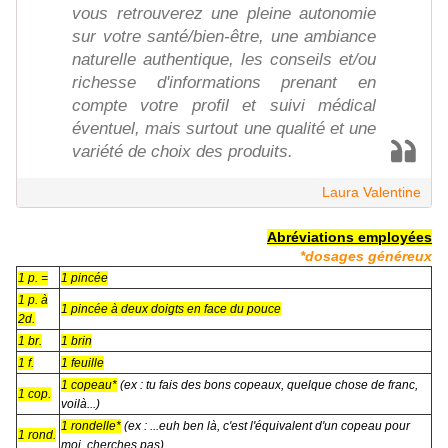
vous retrouverez une pleine autonomie
sur votre santé/bien-être, une ambiance
naturelle authentique, les conseils et/ou
richesse d'informations prenant en
compte votre profil et suivi médical
éventuel, mais surtout une qualité et une
variété de choix des produits.
Laura Valentine
Abréviations employées
*dosages généreux
1 p. =
1 pincée
1 p. à
1 pincée à deux doigts en face du pouce
2d.
1 br.
1 brin
1 f.
1 feuille
1 copeau*
(ex : tu fais des bons copeaux, quelque chose de franc,
1 cop.
voilà...)
1 rondelle*
(ex : ...euh ben là, c'est l'équivalent d'un copeau pour
1 rond.
moi, cherches pas)